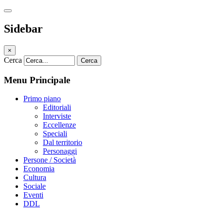
Sidebar
×
Cerca
Cerca
Menu Principale
Primo piano
Editoriali
Interviste
Eccellenze
Speciali
Dal territorio
Personaggi
Persone / Società
Economia
Cultura
Sociale
Eventi
DDL