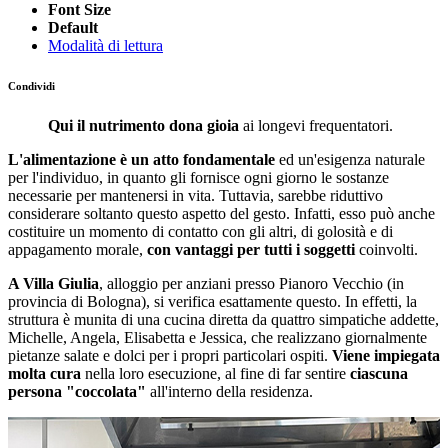
Font Size
Default
Modalità di lettura
Condividi
Qui il nutrimento dona gioia
ai longevi frequentatori.
L'alimentazione è un atto fondamentale
ed un'esigenza naturale
per l'individuo, in quanto gli fornisce ogni giorno le sostanze
necessarie per mantenersi in vita. Tuttavia, sarebbe riduttivo
considerare soltanto questo aspetto del gesto. Infatti, esso può anche
costituire un momento di contatto con gli altri, di golosità e di
appagamento morale,
con vantaggi per tutti i soggetti
coinvolti.
A Villa Giulia
, alloggio per anziani presso Pianoro Vecchio (in
provincia di Bologna), si verifica esattamente questo. In effetti, la
struttura è munita di una cucina diretta da quattro simpatiche addette,
Michelle, Angela, Elisabetta e Jessica, che realizzano giornalmente
pietanze salate e dolci per i propri particolari ospiti.
Viene impiegata
molta cura
nella loro esecuzione, al fine di far sentire
ciascuna
persona "coccolata"
all'interno della residenza.