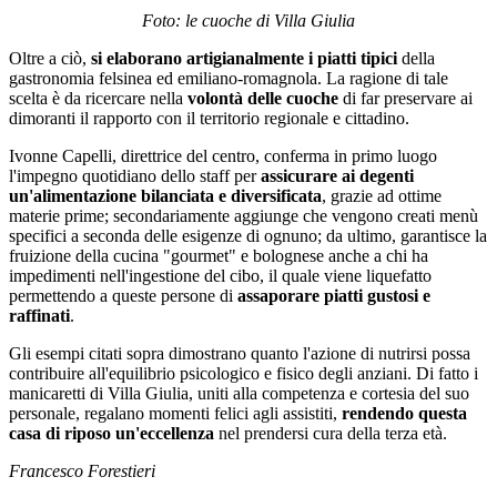
Foto: le cuoche di Villa Giulia
Oltre a ciò,
si elaborano artigianalmente i piatti tipici
della
gastronomia felsinea ed emiliano-romagnola. La ragione di tale
scelta è da ricercare nella
volontà delle cuoche
di far preservare ai
dimoranti il rapporto con il territorio regionale e cittadino.
Ivonne Capelli, direttrice del centro, conferma in primo luogo
l'impegno quotidiano dello staff per
assicurare ai degenti
un'alimentazione bilanciata e diversificata
, grazie ad ottime
materie prime; secondariamente aggiunge che vengono creati menù
specifici a seconda delle esigenze di ognuno; da ultimo, garantisce la
fruizione della cucina "gourmet" e bolognese anche a chi ha
impedimenti nell'ingestione del cibo, il quale viene liquefatto
permettendo a queste persone di
assaporare piatti gustosi e
raffinati
.
Gli esempi citati sopra dimostrano quanto l'azione di nutrirsi possa
contribuire all'equilibrio psicologico e fisico degli anziani. Di fatto i
manicaretti di Villa Giulia, uniti alla competenza e cortesia del suo
personale, regalano momenti felici agli assistiti,
rendendo questa
casa di riposo un'eccellenza
nel prendersi cura della terza età.
Francesco Forestieri