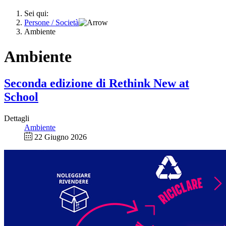
Sei qui:
Persone / Società
Ambiente
Ambiente
Seconda edizione di Rethink New at
School
Dettagli
Ambiente
22 Giugno 2026