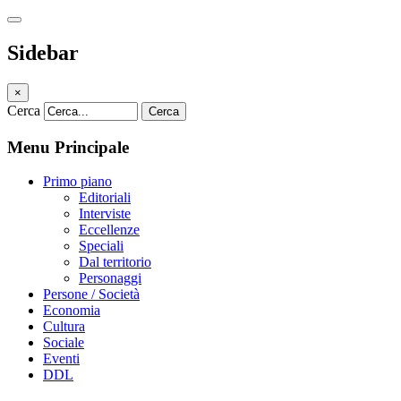
Sidebar
×
Cerca
Cerca
Menu Principale
Primo piano
Editoriali
Interviste
Eccellenze
Speciali
Dal territorio
Personaggi
Persone / Società
Economia
Cultura
Sociale
Eventi
DDL