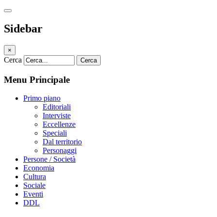
Sidebar
×
Cerca
Cerca
Menu Principale
Primo piano
Editoriali
Interviste
Eccellenze
Speciali
Dal territorio
Personaggi
Persone / Società
Economia
Cultura
Sociale
Eventi
DDL