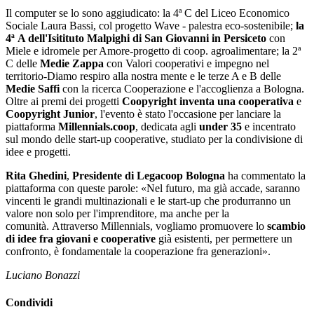
Il computer se lo sono aggiudicato: la 4ª C del Liceo Economico
Sociale Laura Bassi, col progetto Wave - palestra eco-sostenibile;
la
4
ª
A dell'Isitituto Malpighi di San Giovanni in Persiceto
con
Miele e idromele per Amore-progetto di coop. agroalimentare; la 2ª
C delle
Medie Zappa
con Valori cooperativi e impegno nel
territorio-Diamo respiro alla nostra mente e le terze A e B delle
Medie Saffi
con la ricerca Cooperazione e l'accoglienza a Bologna.
Oltre ai premi dei progetti
Coopyright inventa una cooperativa
e
Coopyright Junior
, l'evento è stato l'occasione per lanciare la
piattaforma
Millennials.coop
, dedicata agli
under 35
e incentrato
sul mondo delle start-up cooperative, studiato per la condivisione di
idee e progetti.
Rita Ghedini
,
Presidente di Legacoop Bologna
ha commentato la
piattaforma con queste parole: «Nel futuro, ma già accade, saranno
vincenti le grandi multinazionali e le start-up che produrranno un
valore non solo per l'imprenditore, ma anche per la
comunità. Attraverso Millennials, vogliamo promuovere lo
scambio
di idee fra giovani e cooperative
già esistenti, per permettere un
confronto, è fondamentale la cooperazione fra generazioni».
Luciano Bonazzi
Condividi