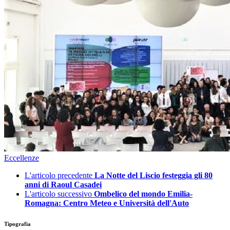
Eccellenze
L'articolo precedente
La Notte del Liscio festeggia gli 80
anni di Raoul Casadei
L'articolo successivo
Ombelico del mondo Emilia-
Romagna: Centro Meteo e Università dell'Auto
Tipografia