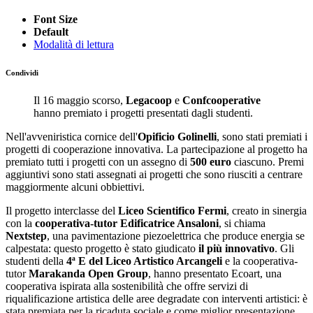
Font Size
Default
Modalità di lettura
Condividi
Il 16 maggio scorso,
Legacoop
e
Confcooperative
hanno premiato i progetti presentati dagli studenti.
Nell'avveniristica cornice dell'
Opificio Golinelli
, sono stati premiati i
progetti di cooperazione innovativa. La partecipazione al progetto ha
premiato tutti i progetti con un assegno di
500 euro
ciascuno. Premi
aggiuntivi sono stati assegnati ai progetti che sono riusciti a centrare
maggiormente alcuni obbiettivi.
Il progetto interclasse del
Liceo Scientifico Fermi
, creato in sinergia
con la
cooperativa-tutor Edificatrice Ansaloni
, si chiama
Nextstep
, una pavimentazione piezoelettrica che produce energia se
calpestata: questo progetto è stato giudicato
il più innovativo
. Gli
studenti della
4ª E del Liceo Artistico Arcangeli
e la cooperativa-
tutor
Marakanda Open Group
, hanno presentato Ecoart, una
cooperativa ispirata alla sostenibilità che offre servizi di
riqualificazione artistica delle aree degradate con interventi artistici: è
stata premiata per la ricaduta sociale e come miglior presentazione