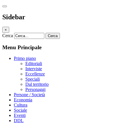
Sidebar
×
Cerca
Cerca
Menu Principale
Primo piano
Editoriali
Interviste
Eccellenze
Speciali
Dal territorio
Personaggi
Persone / Società
Economia
Cultura
Sociale
Eventi
DDL