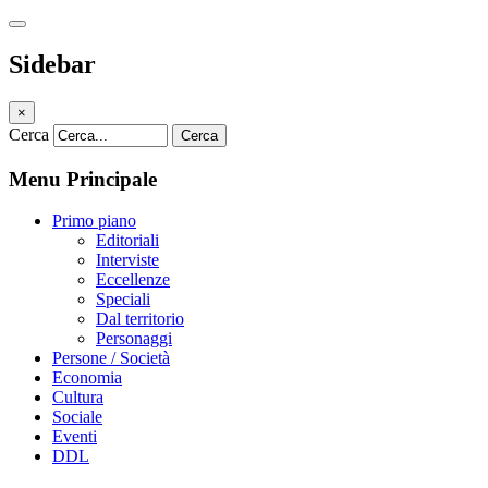
Sidebar
×
Cerca
Cerca
Menu Principale
Primo piano
Editoriali
Interviste
Eccellenze
Speciali
Dal territorio
Personaggi
Persone / Società
Economia
Cultura
Sociale
Eventi
DDL