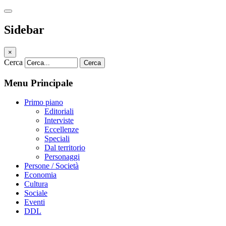
Sidebar
×
Cerca
Cerca
Menu Principale
Primo piano
Editoriali
Interviste
Eccellenze
Speciali
Dal territorio
Personaggi
Persone / Società
Economia
Cultura
Sociale
Eventi
DDL