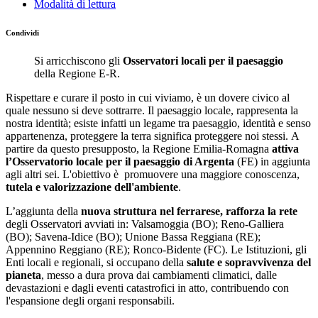
Modalità di lettura
Condividi
Si arricchiscono gli
Osservatori
locali
per il paesaggio
della Regione E-R.
Rispettare e curare il posto in cui viviamo, è un dovere civico al
quale nessuno si deve sottrarre. Il paesaggio locale, rappresenta la
nostra identità; esiste infatti un legame tra paesaggio, identità e senso
appartenenza, proteggere la terra significa proteggere noi stessi. A
partire da questo presupposto, la Regione Emilia-Romagna
attiva
l’Osservatorio locale per il paesaggio di Argenta
(FE) in aggiunta
agli altri sei. L'obiettivo è promuovere una maggiore conoscenza,
tutela e valorizzazione dell'ambiente
.
L’aggiunta della
nuova struttura nel ferrarese, rafforza la rete
degli Osservatori avviati in: Valsamoggia (BO); Reno-Galliera
(BO); Savena-Idice (BO); Unione Bassa Reggiana (RE);
Appennino Reggiano (RE); Ronco-Bidente (FC). Le Istituzioni, gli
Enti locali e regionali, si occupano della
salute e sopravvivenza del
pianeta
, messo a dura prova dai cambiamenti climatici, dalle
devastazioni e dagli eventi catastrofici in atto, contribuendo con
l'espansione degli organi responsabili.