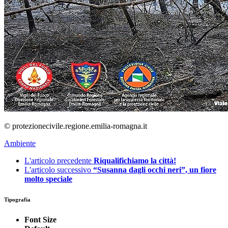
© protezionecivile.regione.emilia-romagna.it
Ambiente
L'articolo precedente
Riqualifichiamo la città!
L'articolo successivo
“Susanna dagli occhi neri”, un fiore
molto speciale
Tipografia
Font Size