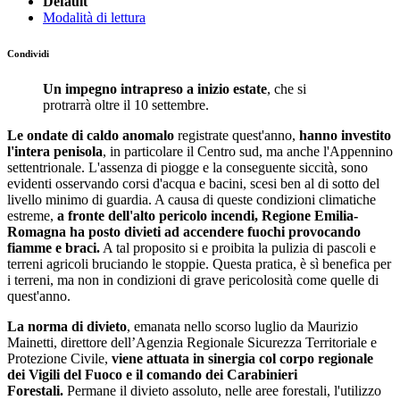
Default
Modalità di lettura
Condividi
Un impegno intrapreso a inizio estate
, che si
protrarrà oltre il 10 settembre.
Le ondate di caldo anomalo
registrate quest'anno,
hanno investito
l'intera penisola
, in particolare il Centro sud, ma anche l'Appennino
settentrionale. L'assenza di piogge e la conseguente siccità, sono
evidenti osservando corsi d'acqua e bacini, scesi ben al di sotto del
livello minimo di guardia. A causa di queste condizioni climatiche
estreme,
a fronte dell'alto pericolo incendi, Regione Emilia-
Romagna ha posto divieti ad accendere fuochi provocando
fiamme e braci.
A tal proposito si e proibita la pulizia di pascoli e
terreni agricoli bruciando le stoppie. Questa pratica, è sì benefica per
i terreni, ma non in condizioni di grave pericolosità come quelle di
quest'anno.
La norma di divieto
, emanata nello scorso luglio da Maurizio
Mainetti, direttore dell’Agenzia Regionale Sicurezza Territoriale e
Protezione Civile,
viene attuata in sinergia col corpo regionale
dei Vigili del Fuoco e il comando dei Carabinieri
Forestali.
Permane il divieto assoluto, nelle aree forestali, l'utilizzo