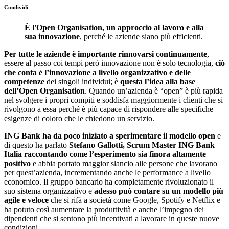
Condividi
È
l'Open Organisation, un approccio al lavoro e alla
sua innovazione
, perché le aziende siano più efficienti.
Per tutte le aziende è importante rinnovarsi continuamente
,
essere al passo coi tempi però innovazione non è solo tecnologia,
ciò
che conta è l’innovazione a livello organizzativo e delle
competenze
dei singoli individui; è
questa l’idea alla base
dell’Open Organisation
.
Quando un’azienda è “open” è più rapida
nel svolgere i propri compiti e soddisfa maggiormente i clienti che si
rivolgono a essa perché è più capace di rispondere alle specifiche
esigenze di coloro che le chiedono un servizio.
ING Bank ha da poco iniziato a sperimentare il modello open
e
di questo ha parlato
Stefano Gallotti, Scrum Master ING Bank
Italia raccontando come l’esperimento sia finora altamente
positivo
e abbia portato maggior slancio alle persone che lavorano
per quest’azienda, incrementando anche le performance a livello
economico. Il gruppo bancario ha completamente rivoluzionato il
suo sistema organizzativo e
adesso può contare su un modello più
agile e veloce
che si rifà a società come Google, Spotify e Netflix e
ha potuto così aumentare la produttività e anche l’impegno dei
dipendenti che si sentono più incentivati a lavorare in queste nuove
condizioni.