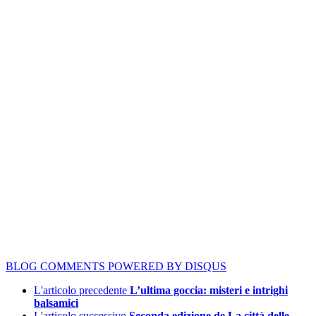
BLOG COMMENTS POWERED BY DISQUS
L'articolo precedente
L’ultima goccia: misteri e intrighi
balsamici
L'articolo successivo
Seconda edizione de La città delle