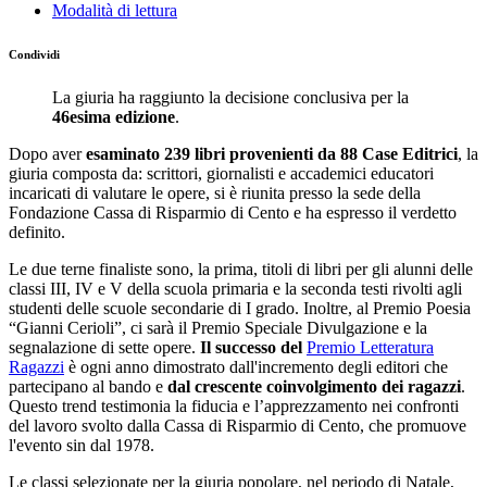
Modalità di lettura
Condividi
La giuria ha raggiunto la decisione conclusiva per la
46esima edizione
.
Dopo aver
esaminato 239 libri provenienti da 88 Case Editrici
, la
giuria composta da: scrittori, giornalisti e accademici educatori
incaricati di valutare le opere, si è riunita presso la sede della
Fondazione Cassa di Risparmio di Cento e ha espresso il verdetto
definito.
Le due terne finaliste sono, la prima, titoli di libri per gli alunni delle
classi III, IV e V della scuola primaria e la seconda testi rivolti agli
studenti delle scuole secondarie di I grado. Inoltre, al Premio Poesia
“Gianni Cerioli”, ci sarà il Premio Speciale Divulgazione e la
segnalazione di sette opere.
Il successo del
Premio Letteratura
Ragazzi
è ogni anno dimostrato dall'incremento degli editori che
partecipano al bando e
dal crescente coinvolgimento dei ragazzi
.
Questo trend testimonia la fiducia e l’apprezzamento nei confronti
del lavoro svolto dalla Cassa di Risparmio di Cento, che promuove
l'evento sin dal 1978.
Le classi selezionate per la giuria popolare, nel periodo di Natale,