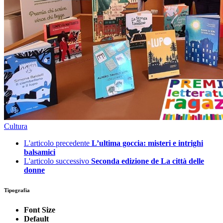
Cultura
L'articolo precedente
L’ultima goccia: misteri e intrighi
balsamici
L'articolo successivo
Seconda edizione de La città delle
donne
Tipografia
Font Size
Default