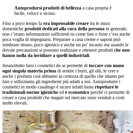
Autoprodursi prodotti di bellezza
a casa propria è
facile, veloce e sicuro.
Fino a poco tempo fa
era impensabile creare
tra le mura
domestiche
prodotti dedicati alla cura della persona
in generale,
non c’erano informazioni sufficienti su come fare e forse c’era anche
poca voglia di impegnarsi. Preparare a casa creme e saponi può
sembrare strano, poco igienico e anche un po’ incauto ma usando le
dovute precauzioni si possono realizzare e ottenere prodotti
che non
hanno nulla da invidiare a quelli industriali
.
Innanzitutto farsi i cosmetici da se permette di
toccare con mano
ogni singola materia prima
di sentire i burri, gli olii, le cere e
anche i profumi così abbiamo la certezza di quello che stiamo per
fare e utilizziamo gli ingredienti più adatti a noi. Autoprodurre i
cosmetici in modo casalingo è sicuro infatti basta
rispettare le
tradizionali norme igieniche
ed
è economico
perché ci permette di
creare a casa prodotti che magari sul mercato sono venduti a costi
molto elevati.