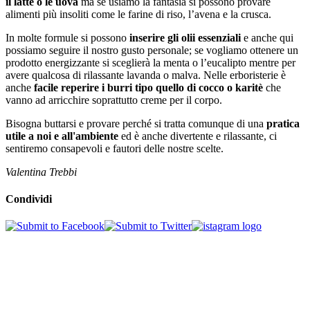
il latte o le uova
ma se usiamo la fantasia si possono provare
alimenti più insoliti come le farine di riso, l’avena e la crusca.
In molte formule si possono
inserire gli olii essenziali
e anche qui
possiamo seguire il nostro gusto personale; se vogliamo ottenere un
prodotto energizzante si sceglierà la menta o l’eucalipto mentre per
avere qualcosa di rilassante lavanda o malva. Nelle erboristerie è
anche
facile reperire i burri tipo quello di cocco o karitè
che
vanno ad arricchire soprattutto creme per il corpo.
Bisogna buttarsi e provare perché si tratta comunque di una
pratica
utile a noi e all'ambiente
ed è anche divertente e rilassante, ci
sentiremo consapevoli e fautori delle nostre scelte.
Valentina Trebbi
Condividi