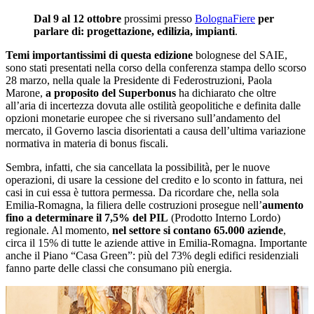
Dal 9 al 12 ottobre
prossimi presso
BolognaFiere
per
parlare di: progettazione, edilizia, impianti
.
Temi importantissimi di questa edizione
bolognese del SAIE,
sono stati presentati nella corso della conferenza stampa dello scorso
28 marzo, nella quale la Presidente di Federostruzioni, Paola
Marone,
a proposito del Superbonus
ha dichiarato che oltre
all’aria di incertezza dovuta alle ostilità geopolitiche e definita dalle
opzioni monetarie europee che si riversano sull’andamento del
mercato, il Governo lascia disorientati a causa dell’ultima variazione
normativa in materia di bonus fiscali.
Sembra, infatti, che sia cancellata la possibilità, per le nuove
operazioni, di usare la cessione del credito e lo sconto in fattura, nei
casi in cui essa è tuttora permessa. Da ricordare che, nella sola
Emilia-Romagna, la filiera delle costruzioni prosegue nell’
aumento
fino a determinare il 7,5% del PIL
(Prodotto Interno Lordo)
regionale. Al momento,
nel settore si contano 65.000 aziende
,
circa il 15% di tutte le aziende attive in Emilia-Romagna. Importante
anche il Piano “Casa Green”: più del 73% degli edifici residenziali
fanno parte delle classi che consumano più energia.