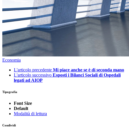
Economia
L'articolo precedente
Mi piace anche se è di seconda mano
L'articolo successivo
Esposti i Bilanci Sociali di Ospedali
legati ad AIOP
Tipografia
Font Size
Default
Modalità di lettura
Condividi