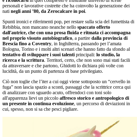
e ricollocarsi
in quel complesso e frustrante universo di scelte
personali e lavorative costrette che ha coinvolto la generazione dei
nati
negli anni ’80, da Zerocalcare in poi
.
Spunti ironici e riferimenti pop, per restare sulla scia del fumettista di
Rebibbia, non mancano neanche nello
spaccato offerto
dall'autrice, che con una prosa fluida e
ritmata ci accompagna
nel proprio vissuto autobiografico
, a partire
dalla provincia di
Brescia fino a Coventry
, in Inghilterra, passando per l’amata
Bologna, Torino e i molti altri scenari che hanno fatto da sfondo al
tentativo di sviluppare i suoi talenti
principali:
lo studio, la
ricerca
e la scrittura
. Territori, certo, che non sono mai stati facili
da attraversare e che partono, Ghidotti lo dichiara più volte con
lucidità, da un punto di partenza di base privilegiato.
Ciò non toglie che l’iter a cui oggi viene sottoposto un “cervello in
fuga” non lascia spazio a sconti, passaggi che la scrittrice cerca qui
di analizzare con sguardo acuto, offrendoci con toni solo
all'apparenza lievi un piccolo
affresco storico e antropologico di
un presente in continua evoluzione
, un percorso di deviazioni in
cui, spesso, non si sa che pesci pigliare.