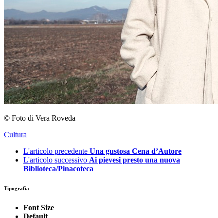
© Foto di Vera Roveda
Cultura
L'articolo precedente
Una gustosa Cena d’Autore
L'articolo successivo
Ai pievesi presto una nuova
Biblioteca/Pinacoteca
Tipografia
Font Size
Default