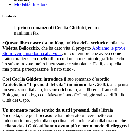
Modalità di lettura
Condividi
Il
primo romanzo di Cecilia Ghidotti
, edito da
minimum fax.
«Questo libro nasce da un blog
, un’idea
della scrittrice
milanese
Violetta Bellocchio
, che ha dato vita al progetto
Abbiamo le prove.
Storie vere, una donna alla volta
, un contenitore che aveva come
tratto caratteristico quello di raccontare storie autobiografiche e che
ho subito trovato molto interessante e stimolante. Da lì, da quella
mia prima partecipazione, è nato tutto».
Così Cecilia
Ghidotti
introduce
il suo romanzo d’esordio,
l’autofiction “Il pieno di felicità” (minimum fax, 2019)
, alla prima
presentazione italiana, lo scorso febbraio, alla libreria Trame di
Bologna, in dialogo con Massimiliano Colletti, giornalista di Radio
Città del Capo.
Un momento molto sentito da tutti i presenti
, dalla libraia
Nicoletta, che per l’occasione ha indossato un cerchietto con
unicorno in omaggio alla copertina, agli amici e ai collaboratori che
nella storia di Ghidotti
hanno avuto più e meno modo di rileggersi