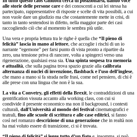
In tutto questo
caos
Ghidotti cerca di posizionarsi, dando voce
alle storie delle persone care
e dei conoscenti a cui lei stessa ha
partecipato, rappresentative di risposte e scelte di vita possibili, a cui
non vuole dare un giudizio ma che costantemente mette in crisi, di
tanto in tanto sentendosi in difetto, nella maggior parte dei casi
raccogliendo ciò che al momento le sembra più utile.
Una vera e propria lettura tra le righe è quella che
“Il pieno di
felicità” lascia in mano al lettore
, che accoglie i rischi di un io
narrante “egemone” per farsi punto di vista pronto a ripartire da
zero, una tensione priva di rancore, volta a spingerci verso una
rigenerazione, qualsiasi essa sia.
Una spinta sospesa tra memoria
e attualità
, che sulla pagina trova spazio grazie alla
calibrata
alternanza di nuclei di
invenzione, flashback e l’uso dell’inglese
,
che mano a mano si fa strada nelle frasi, come nel pensiero, di chi è
alle prese con una lingua che non è la sua.
La vita a Convetry, gli effetti della Brexit
, le contraddizioni di una
gentrification vissuta accanto alla working class, con cui si
condivide il presente economico ma non il background, i contesti
culturali,
dall'Università al mondo dei festival
cinematografici e
teatrali,
fino alle scuole di scrittura e alle case editrici
, si fanno
così nel romanzo
descrizione di una generazione
che in realtà non
ha mai voluto essere di transizione, ci si è trovata.
“Il pieno di felicità” si legge tutto d’un fiato
e, insomma, si può