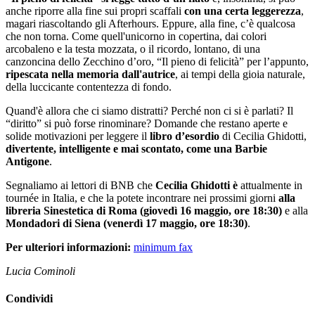
anche riporre alla fine sui propri scaffali
con una certa leggerezza
,
magari riascoltando gli Afterhours. Eppure, alla fine, c’è qualcosa
che non torna. Come quell'unicorno in copertina, dai colori
arcobaleno e la testa mozzata, o il ricordo, lontano, di una
canzoncina dello Zecchino d’oro, “Il pieno di felicità” per l’appunto,
ripescata nella memoria dall'autrice
, ai tempi della gioia naturale,
della luccicante contentezza di fondo.
Quand'è allora che ci siamo distratti? Perché non ci si è parlati? Il
“diritto” si può forse rinominare? Domande che restano aperte e
solide motivazioni per leggere il
libro
d’esordio
di Cecilia Ghidotti,
divertente, intelligente e mai scontato, come una Barbie
Antigone
.
Segnaliamo ai lettori di BNB che
Cecilia Ghidotti è
attualmente in
tournée in Italia, e che la potete incontrare nei prossimi giorni
alla
libreria Sinestetica di Roma (giovedì 16 maggio, ore 18:30)
e alla
Mondadori di Siena (venerdì 17 maggio, ore 18:30)
.
Per ulteriori informazioni:
minimum fax
Lucia Cominoli
Condividi