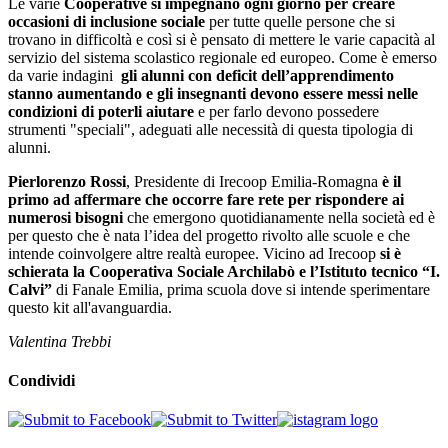
Le varie
Cooperative si impegnano ogni giorno per creare
occasioni di inclusione sociale
per tutte quelle persone che si
trovano in difficoltà e così si è pensato di mettere le varie capacità al
servizio del sistema scolastico regionale ed europeo. Come è emerso
da varie indagini
gli alunni con deficit dell’apprendimento
stanno aumentando e gli insegnanti devono essere messi nelle
condizioni di poterli aiutare
e per farlo devono possedere
strumenti "speciali", adeguati alle necessità di questa tipologia di
alunni.
Pierlorenzo Rossi
, Presidente di Irecoop Emilia-Romagna
è il
primo ad affermare che occorre fare rete per rispondere ai
numerosi bisogni
che emergono quotidianamente nella società ed è
per questo che è nata l’idea del progetto rivolto alle scuole e che
intende coinvolgere altre realtà europee. Vicino ad Irecoop
si è
schierata la Cooperativa Sociale Archilabò
e l’Istituto tecnico “I.
Calvi”
di Fanale Emilia, prima scuola dove si intende sperimentare
questo kit all'avanguardia.
Valentina Trebbi
Condividi