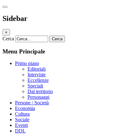
Sidebar
×
Cerca
Cerca
Menu Principale
Primo piano
Editoriali
Interviste
Eccellenze
Speciali
Dal territorio
Personaggi
Persone / Società
Economia
Cultura
Sociale
Eventi
DDL