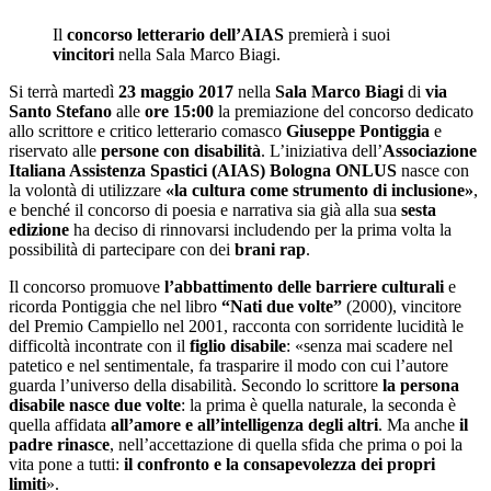
Il
concorso letterario dell’AIAS
premierà i suoi
vincitori
nella Sala Marco Biagi.
Si terrà martedì
23 maggio 2017
nella
Sala Marco Biagi
di
via
Santo Stefano
alle
ore 15:00
la premiazione del concorso dedicato
allo scrittore e critico letterario comasco
Giuseppe Pontiggia
e
riservato alle
persone con disabilità
. L’iniziativa dell’
Associazione
Italiana Assistenza Spastici (AIAS) Bologna ONLUS
nasce con
la volontà di utilizzare
«la cultura come strumento di inclusione»
,
e benché il concorso di poesia e narrativa sia già alla sua
sesta
edizione
ha deciso di rinnovarsi includendo per la prima volta la
possibilità di partecipare con dei
brani rap
.
Il concorso promuove
l’abbattimento delle barriere culturali
e
ricorda Pontiggia che nel libro
“Nati due volte”
(2000), vincitore
del Premio Campiello nel 2001, racconta con sorridente lucidità le
difficoltà incontrate con il
figlio disabile
: «senza mai scadere nel
patetico e nel sentimentale, fa trasparire il modo con cui l’autore
guarda l’universo della disabilità. Secondo lo scrittore
la persona
disabile nasce due volte
: la prima è quella naturale, la seconda è
quella affidata
all’amore e all’intelligenza degli altri
. Ma anche
il
padre rinasce
, nell’accettazione di quella sfida che prima o poi la
vita pone a tutti:
il confronto e la consapevolezza dei propri
limiti
».