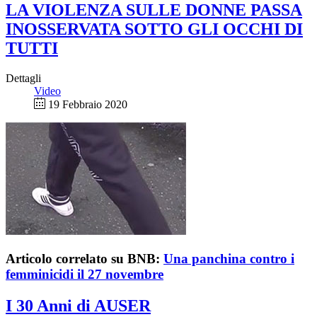
LA VIOLENZA SULLE DONNE PASSA
INOSSERVATA SOTTO GLI OCCHI DI
TUTTI
Dettagli
Video
19 Febbraio 2020
Articolo correlato su BNB:
Una panchina contro i
femminicidi il 27 novembre
I 30 Anni di AUSER