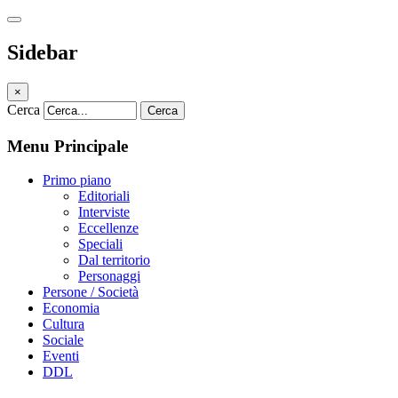
Sidebar
×
Cerca
Cerca
Menu Principale
Primo piano
Editoriali
Interviste
Eccellenze
Speciali
Dal territorio
Personaggi
Persone / Società
Economia
Cultura
Sociale
Eventi
DDL